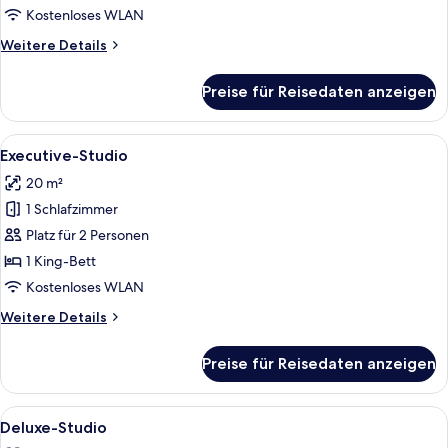
Kostenloses WLAN
Weitere
Weitere Details
Details
für
Preise für Reisedaten anzeigen
Deluxe-
Doppelzimmer
Alle
Executive-Studio | Gesichtsanwendu
13
Executive-Studio
Fotos
20 m²
für
1 Schlafzimmer
Executive-
Studio
Platz für 2 Personen
anzeigen
1 King-Bett
Kostenloses WLAN
Weitere
Weitere Details
Details
für
Preise für Reisedaten anzeigen
Executive-
Studio
Alle
Ein modernes Hotelzimmer mit Schreibt
5
Deluxe-Studio
Fotos