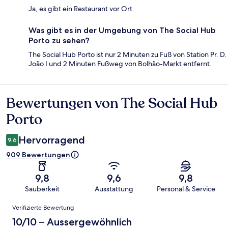
Ja, es gibt ein Restaurant vor Ort.
Was gibt es in der Umgebung von The Social Hub
Porto zu sehen?
The Social Hub Porto ist nur 2 Minuten zu Fuß von Station Pr. D.
João I und 2 Minuten Fußweg von Bolhão-Markt entfernt.
Bewertungen von The Social Hub
Bewertungen
Porto
Hervorragend
9,6
909 Bewertungen
9,8
9,6
9,8
Sauberkeit
Ausstattung
Personal & Service
Bewertungen
Verifizierte Bewertung
10/10 – Aussergewöhnlich