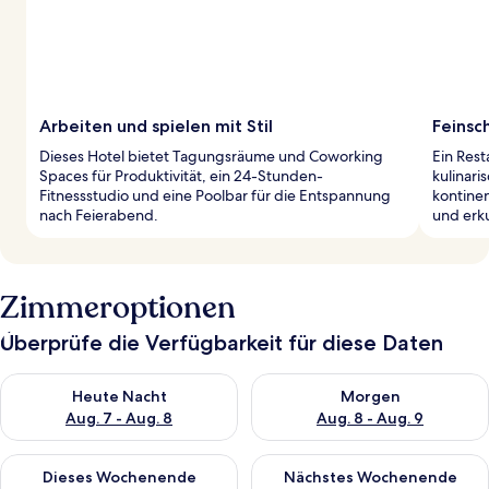
Arbeiten und spielen mit Stil
Feinsc
Dieses Hotel bietet Tagungsräume und Coworking
Ein Rest
Spaces für Produktivität, ein 24-Stunden-
kulinari
Fitnessstudio und eine Poolbar für die Entspannung
kontine
nach Feierabend.
und erk
Zimmeroptionen
Überprüfe die Verfügbarkeit für diese Daten
Überprüfe die Verfügbarkeit für heute Nacht, Aug. 7 - Aug. 8.
Überprüfe die Verfügbarkeit f
Heute Nacht
Morgen
Aug. 7 - Aug. 8
Aug. 8 - Aug. 9
Überprüfe die Verfügbarkeit für dieses Wochenende, Aug. 7 - 
Überprüfe die Verfügbarkeit f
Dieses Wochenende
Nächstes Wochenende