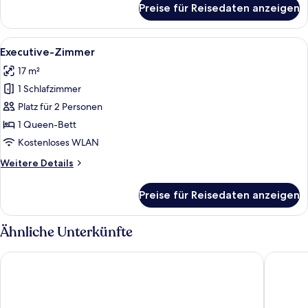
Preise für Reisedaten anzeigen
Standard-
Einzelzimmer
Alle
Ein Hotelzimmer mit Bett, Schreibtisc
4
Executive-Zimmer
Fotos
17 m²
für
1 Schlafzimmer
Executive-
Zimmer
Platz für 2 Personen
anzeigen
1 Queen-Bett
Kostenloses WLAN
Weitere
Weitere Details
Details
für
Preise für Reisedaten anzeigen
Executive-
Zimmer
Ähnliche Unterkünfte
Eurostars Porto Douro
Hotel Ac