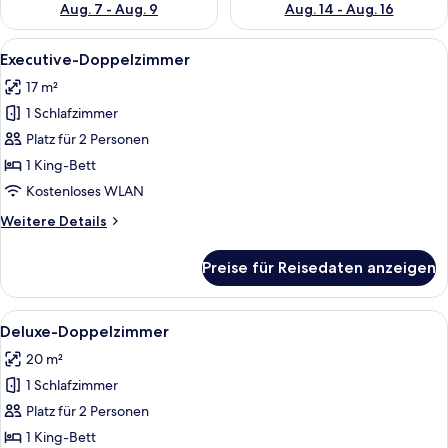
Aug. 7 - Aug. 9
Aug. 14 - Aug. 16
Alle
Ein Hotelzimmer mit einem großen Bet
4
Executive-Doppelzimmer
Fotos
17 m²
für
1 Schlafzimmer
Executive-
Doppelzimmer
Platz für 2 Personen
anzeigen
1 King-Bett
Kostenloses WLAN
Weitere
Weitere Details
Details
für
Preise für Reisedaten anzeigen
Executive-
Doppelzimmer
Alle
Ein modernes Hotelzimmer mit einem gr
4
Deluxe-Doppelzimmer
Fotos
20 m²
für
1 Schlafzimmer
Deluxe-
Doppelzimmer
Platz für 2 Personen
anzeigen
1 King-Bett