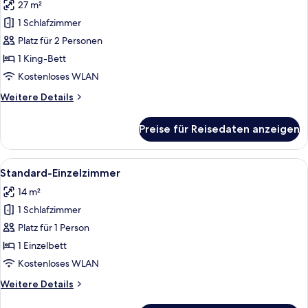
27 m²
für
1 Schlafzimmer
Deluxe-
Studio
Platz für 2 Personen
anzeigen
1 King-Bett
Kostenloses WLAN
Weitere
Weitere Details
Details
für
Preise für Reisedaten anzeigen
Deluxe-
Studio
Alle
Standard-Einzelzimmer | Gesichtsan
10
Standard-Einzelzimmer
Fotos
14 m²
für
1 Schlafzimmer
Standard-
Einzelzimmer
Platz für 1 Person
anzeigen
1 Einzelbett
Kostenloses WLAN
Weitere
Weitere Details
Details
für