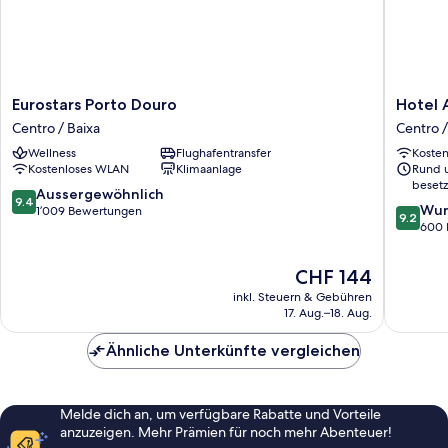
Eurostars
Hotel
Eurostars Porto Douro
Hotel 
Porto
Acta
Centro / Baixa
Centro /
Douro
the
Wellness
Flughafentransfer
Koste
Centro
Clover
Kostenloses WLAN
Klimaanlage
Rund 
/
Centro
besetz
Baixa
/
9.4
Aussergewöhnlich
9.4
9.2
Baixa
Wun
von
1’009 Bewertungen
9.2
von
600 
10,
10,
Aussergewöhnlich,
Wunder
1’009
Der
CHF 144
600
Bewertungen
Preis
inkl. Steuern & Gebühren
Bewert
beträgt
17. Aug.–18. Aug.
CHF 144
Ähnliche Unterkünfte vergleichen
Melde dich an, um verfügbare Rabatte und Vorteile
anzuzeigen. Mehr Prämien für noch mehr Abenteuer!