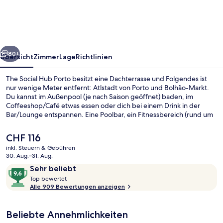
Porto
rück
Weiter
80+
Übersicht
Zimmer
Lage
Richtlinien
The Social Hub Porto besitzt eine Dachterrasse und Folgendes ist
nur wenige Meter entfernt: Atlstadt von Porto und Bolhão-Markt.
Du kannst im Außenpool (je nach Saison geöffnet) baden, im
Coffeeshop/Café etwas essen oder dich bei einem Drink in der
Bar/Lounge entspannen. Eine Poolbar, ein Fitnessbereich (rund um
die Uhr geöffnet) und ein Garten gehören ebenfalls zum Angebot.
Die öffentlichen Verkehrsmittel sind nur einen kurzen Fußmarsch
Der
CHF 116
entfernt: Zur Station Pr. D. João I sind es nur wenige Schritte und
aktuelle
inkl. Steuern & Gebühren
zur Station Aliados 3 Minuten.
Preis
30. Aug.–31. Aug.
Außenpool (je nach Saison geöffnet)
beträgt
Bewertungen
9,6
Sehr beliebt
CHF 116.
T
von
Top bewertet
o
Alle 909 Bewertungen anzeigen
10,
p
Sehr
beliebt
Beliebte Annehmlichkeiten
b
e