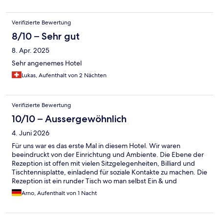
Verifizierte Bewertung
8/10 – Sehr gut
8. Apr. 2025
Sehr angenemes Hotel
Lukas, Aufenthalt von 2 Nächten
Verifizierte Bewertung
10/10 – Aussergewöhnlich
4. Juni 2026
Für uns war es das erste Mal in diesem Hotel. Wir waren
beeindruckt von der Einrichtung und Ambiente. Die Ebene der
Rezeption ist offen mit vielen Sitzgelegenheiten, Billiard und
Tischtennisplatte, einladend für soziale Kontakte zu machen. Die
Rezeption ist ein runder Tisch wo man selbst Ein & und
Auschecken kann, aber vom Personal sehr freundlich unterstützt
Arno, Aufenthalt von 1 Nacht
wird. Das verkürzt die Wartezeiten erheblich. Das gesamte
Personal sprach sehr gut Englisch und war überaus hilfsbereit.
Unsere Zimmer waren mit 17 m^2 nicht sehr groß aber sauber