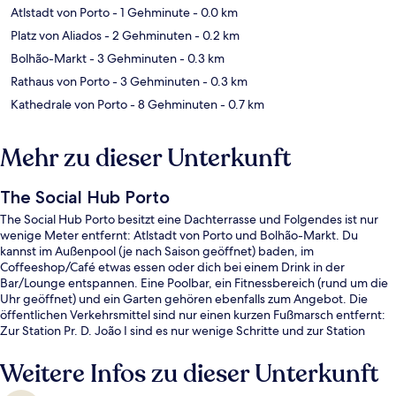
Atlstadt von Porto
- 1 Gehminute
- 0.0 km
Platz von Aliados
- 2 Gehminuten
- 0.2 km
Bolhão-Markt
- 3 Gehminuten
- 0.3 km
Rathaus von Porto
- 3 Gehminuten
- 0.3 km
Kathedrale von Porto
- 8 Gehminuten
- 0.7 km
Mehr zu dieser Unterkunft
The Social Hub Porto
The Social Hub Porto besitzt eine Dachterrasse und Folgendes ist nur
wenige Meter entfernt: Atlstadt von Porto und Bolhão-Markt. Du
kannst im Außenpool (je nach Saison geöffnet) baden, im
Coffeeshop/Café etwas essen oder dich bei einem Drink in der
Bar/Lounge entspannen. Eine Poolbar, ein Fitnessbereich (rund um die
Uhr geöffnet) und ein Garten gehören ebenfalls zum Angebot. Die
öffentlichen Verkehrsmittel sind nur einen kurzen Fußmarsch entfernt:
Zur Station Pr. D. João I sind es nur wenige Schritte und zur Station
Aliados 3 Minuten.
Weitere Infos zu dieser Unterkunft