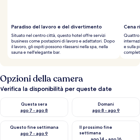
Paradiso del lavoro e del divertimento
Cena r
Situato nel centro città, questo hotel offre servizi
Quattro 
business come postazioni di lavoro e adattatori. Dopo
internaz
il lavoro, gli ospiti possono rilassarsi nella spa, nella
e sulla 
sauna e nell'elegante bar.
completa
Opzioni della camera
Verifica la disponibilità per queste date
Verifica la disponibilità per questa sera, ago 7 - ago 8
Verifica la disponibilità per d
Questa sera
Domani
ago 7 - ago 8
ago 8 - ago 9
Verifica la disponibilità per questo fine settimana, ago 7 - ago
Verifica la disponibilità per il
Questo fine settimana
Il prossimo fine
settimana
ago 7 - ago 9
ago 14 - ago 16