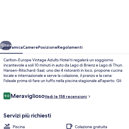
Carlton-
Europe
Vintage
Adults
Hotel
ietro
Avanti
34+
Panoramica
Camere
Posizione
Regolamenti
Carlton-Europe Vintage Adults Hotel ti regalerà un soggiorno
incantevole a soli 10 minuti in auto da Lago di Brienz e Lago di Thun.
Hansen-Ritschard-Saal, uno dei 4 ristoranti in loco, propone cucina
locale e internazionale e serve la colazione, il pranzo e la cena:
l'ideale prima di fare un tuffo nella piscina stagionale all'aperto. Gli
altri punti di forza della struttura includono un bar/lounge, una
terrazza e un giardino.
Recensioni
Meraviglioso
9.0
Vedi le 158 recensioni
9.0 su 10
Facciata della struttura - sera/notte
Servizi più richiesti
Piscina
Colazione gratuita