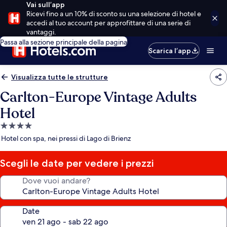
Vai sull’app
Ricevi fino a un 10% di sconto su una selezione di hotel e
accedi al tuo account per approfittare di una serie di
vantaggi.
Passa alla sezione principale della pagina
Scarica l’app
Visualizza tutte le strutture
Carlton-Europe Vintage Adults
Hotel
Struttura
a
Hotel con spa, nei pressi di Lago di Brienz
4.0
stelle
Scegli le date per vedere i prezzi
Dove vuoi andare?
Date