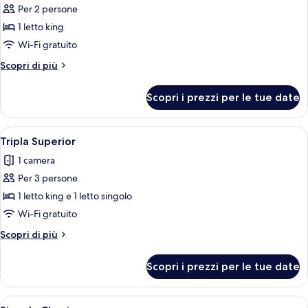
Per 2 persone
foto
per
1 letto king
Doppia
Wi-Fi gratuito
Signature
Altri
Scopri di più
dettagli
per
Scopri i prezzi per le tue date
Doppia
Signature
Apri
Camera d'albergo con due letti, una sc
4
Tripla Superior
tutte
1 camera
le
Per 3 persone
foto
per
1 letto king e 1 letto singolo
Tripla
Wi-Fi gratuito
Superior
Altri
Scopri di più
dettagli
per
Scopri i prezzi per le tue date
Tripla
Superior
Apri
Una camera d'albergo con un letto sin
3