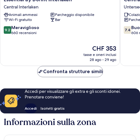
by
Continen
Central Interlaken
Unterse
Dorint
Hotel
Animali ammessi
Parcheggio disponibile
Colazi
Interlaken
Unterse
Wi-Fi gratuito
Bar
Parche
Central
Interlaken
9.2
7.4
Meraviglioso
Buo
9.2
7.4
su
su
660 recensioni
606 
10,
10,
Meraviglioso,
Buono,
Il
CHF 353
660
606
prezzo
tasse e oneri inclusi
recensioni
recensio
attuale
28 ago - 29 ago
è
CHF 353
Confronta strutture simili
Accedi per visualizzare gli extra e gli sconti idonei.
Prenotare conviene!
Accedi
Iscriviti gratis
Informazioni sulla zona