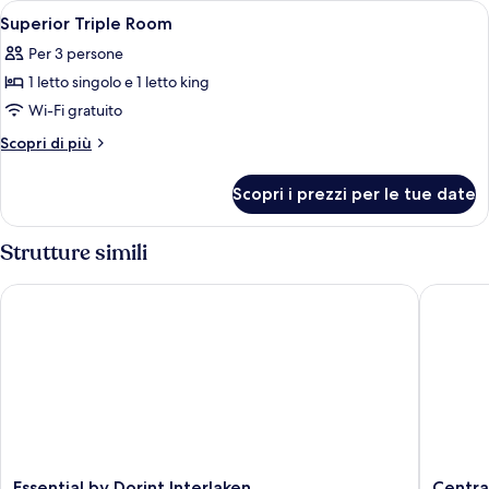
Apri
Biancheria da letto ipoallergenica, cop
4
Superior Triple Room
tutte
Per 3 persone
le
1 letto singolo e 1 letto king
foto
per
Wi-Fi gratuito
Superior
Altri
Scopri di più
Triple
dettagli
per
Room
Scopri i prezzi per le tue date
Superior
Triple
Room
Strutture simili
Essential by Dorint Interlaken
Central 
Essential
Central
Essential by Dorint Interlaken
Centra