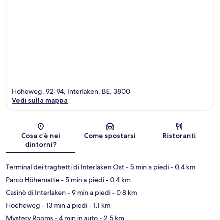
Höheweg, 92-94, Interlaken, BE, 3800
Vedi sulla mappa
Mappa
Cosa c’è nei
Come spostarsi
Ristoranti
dintorni?
Terminal dei traghetti di Interlaken Ost
- 5 min a piedi
- 0.4 km
Parco Höhematte
- 5 min a piedi
- 0.4 km
Casinò di Interlaken
- 9 min a piedi
- 0.8 km
Hoeheweg
- 13 min a piedi
- 1.1 km
Mystery Rooms
- 4 min in auto
- 2.5 km