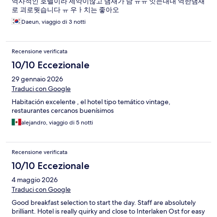
역사적인 호텔이라 제약이많고 냄새가 남 ㅠㅠ 잇는내내 역한냄새
로 괴로웟습니다 ㅠ 우ㅏ치는 좋아오
Daeun, viaggio di 3 notti
Recensione verificata
10/10 Eccezionale
29 gennaio 2026
Traduci con Google
Habitación excelente , el hotel tipo temático vintage,
restaurantes cercanos buenísimos
alejandro, viaggio di 5 notti
Recensione verificata
10/10 Eccezionale
4 maggio 2026
Traduci con Google
Good breakfast selection to start the day. Staff are absolutely
brilliant. Hotel is really quirky and close to Interlaken Ost for easy