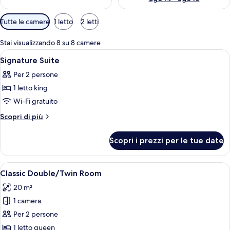
Filtri
Tutte le camere
1 letto
2 letti
disponibili
per
Stai visualizzando 8 su 8 camere
le
Apri
Una camera d'hotel con un letto, un l
9
Signature Suite
camere
tutte
Per 2 persone
le
1 letto king
foto
per
Wi-Fi gratuito
Signature
Altri
Scopri di più
Suite
dettagli
per
Scopri i prezzi per le tue date
Signature
Suite
Apri
Una camera d'albergo con un letto mat
4
Classic Double/Twin Room
tutte
20 m²
le
1 camera
foto
per
Per 2 persone
Classic
1 letto queen