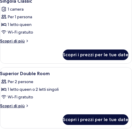
Singola Classic
tutte
1 camera
le
Per 1 persona
foto
per
1 letto queen
Singola
Wi-Fi gratuito
Classic
Altri
Scopri di più
dettagli
per
Scopri i prezzi per le tue date
Singola
Classic
Apri
Biancheria da letto ipoallergenica, cop
3
Superior Double Room
tutte
Per 2 persone
le
1 letto queen o 2 letti singoli
foto
per
Wi-Fi gratuito
Superior
Altri
Scopri di più
Double
dettagli
per
Room
Scopri i prezzi per le tue date
Superior
Double
Room