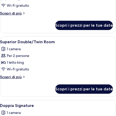
Double/Twin
Wi-Fi gratuito
Room
Altri
Scopri di più
dettagli
per
Scopri i prezzi per le tue date
Classic
Double/Twin
Room
Apri
Una camera da letto con una testiera
5
Superior Double/Twin Room
tutte
1 camera
le
Per 2 persone
foto
per
1 letto king
Superior
Wi-Fi gratuito
Double/Twin
Altri
Scopri di più
Room
dettagli
per
Scopri i prezzi per le tue date
Superior
Double/Twin
Room
Apri
Una camera da letto con un letto di 
6
Doppia Signature
tutte
1 camera
le