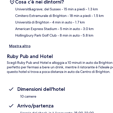
Cosa c’è nei dintorni?
Universit&agrave; del Sussex
- 15 min a piedi
- 1.3 km
Cimitero Extramurale di Brighton
- 18 min a piedi
- 1.5 km
Ma
Università di Brighton
- 4 min in auto
- 1.7 km
American Express Stadium
- 5 min in auto
- 3.0 km
Hollingbury Park Golf Club
- 8 min in auto
- 5.8 km
Mostra altro
Ruby Pub and Hotel
Scegli Ruby Pub and Hotel e alloggia a 10 minuti in auto da Brighton
perfetto per fermasi a bere un drink, mentre il ristorante è l'ideale
questo hotel si trova a poca distanza in auto da Centro di Brighton.
Dimensioni dell'hotel
10 camere
Arrivo/partenza
L'orario del check-in è il seguente: 15:00-22:00