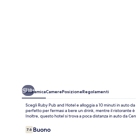
Hotel
18+
Panoramica
Camere
Posizione
Regolamenti
Scegli Ruby Pub and Hotel e alloggia a 10 minuti in auto da
perfetto per fermasi a bere un drink, mentre il ristorante 
Inoltre, questo hotel si trova a poca distanza in auto da Cen
Recensioni
Buono
7.6
7.6 su 10