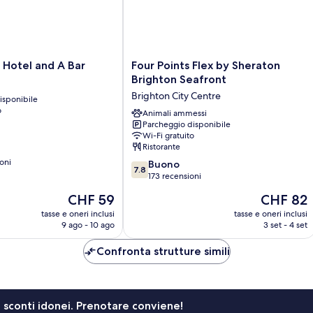
Four
Hotel and A Bar
Four Points Flex by Sheraton
Points
Brighton Seafront
Flex
Brighton City Centre
isponibile
by
o
Sheraton
Animali ammessi
Parcheggio disponibile
Brighton
Wi-Fi gratuito
Seafront
Ristorante
Brighton
oni
7.8
City
Buono
7.8
su
Centre
173 recensioni
10,
Il
Il
CHF 59
CHF 82
Buono,
prezzo
prezzo
173
tasse e oneri inclusi
tasse e oneri inclusi
attuale
attuale
9 ago - 10 ago
3 set - 4 set
recensioni
è
è
CHF 59
CHF 82
Confronta strutture simili
li sconti idonei. Prenotare conviene!