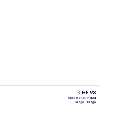
one, ferro/asse da stiro, Wi-Fi gratuito
Interni
Il
CHF 93
prezzo
tasse e oneri inclusi
attuale
13 ago - 14 ago
Bar (in loco)
è
CHF 93