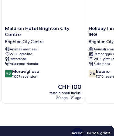
Maldron
Holiday
Maldron Hotel Brighton City
Holiday Inn Brighton
Hotel
Inn
Centre
IHG
Brighton
Brighton
Brighton City Centre
Brighton City Centre
City
Seafront
Centre
Animali ammessi
by
Animali ammessi
Wi-Fi gratuito
Parcheggio disponibile
Brighton
IHG
Ristorante
Wi-Fi gratuito
City
Brighton
Aria condizionata
Ristorante
Centre
City
9.2
7.6
Meraviglioso
Centre
Buono
9.2
7.6
su
su
1’057 recensioni
1’016 recensioni
10,
10,
Il
CHF 100
Meraviglioso,
Buono,
prezzo
1’057
1’016
tasse e oneri inclusi
t
attuale
20 ago - 21 ago
recensioni
recensioni
è
CHF 100
Accedi
Iscriviti gratis