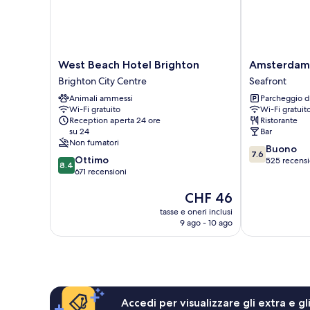
West
Amsterdam
West Beach Hotel Brighton
Amsterdam 
Beach
Hotel
Brighton City Centre
Seafront
Hotel
and
Animali ammessi
Parcheggio d
Brighton
A
Wi-Fi gratuito
Wi-Fi gratuit
Brighton
Bar
Reception aperta 24 ore
Ristorante
City
Seafront
su 24
Bar
Centre
Non fumatori
7.6
Buono
7.6
8.4
Ottimo
su
525 recensi
8.4
su
671 recensioni
10,
10,
Buono,
Il
CHF 46
Ottimo,
525
prezzo
671
recensioni
tasse e oneri inclusi
attuale
recensioni
9 ago - 10 ago
è
CHF 46
Accedi per visualizzare gli extra e g