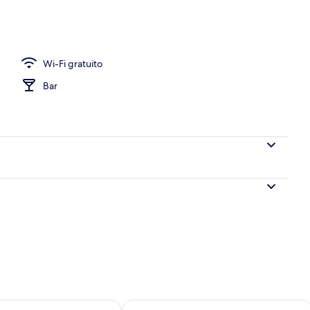
Wi-Fi gratuito
Bar
 8
sponibilità per domani, ago 8 - ago 9
Verifica la disponibilità per questo fi