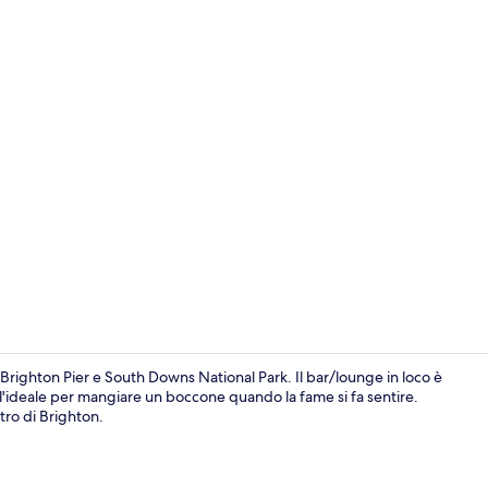
Insonorizzazi
 Brighton Pier e South Downs National Park. Il bar/lounge in loco è
è l'ideale per mangiare un boccone quando la fame si fa sentire.
tro di Brighton.
Esterni