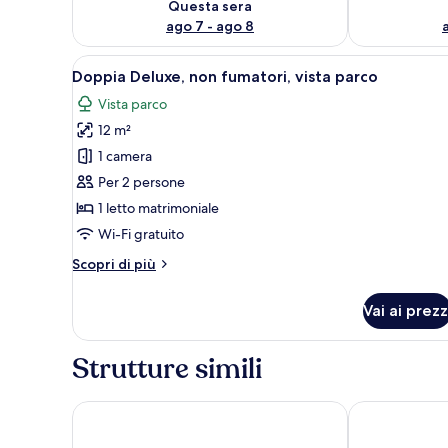
Questa sera
ago 7 - ago 8
Apri
Una camera da letto con un le
9
Doppia Deluxe, non fumatori, vista parco
tutte
Vista parco
le
12 m²
foto
per
1 camera
Doppia
Per 2 persone
Deluxe,
1 letto matrimoniale
non
Wi-Fi gratuito
fumatori,
Altri
Scopri di più
vista
dettagli
parco
per
Vai ai prezz
Doppia
Deluxe,
non
Strutture simili
fumatori,
vista
parco
West Beach Hotel Brighton
Amsterdam Ho