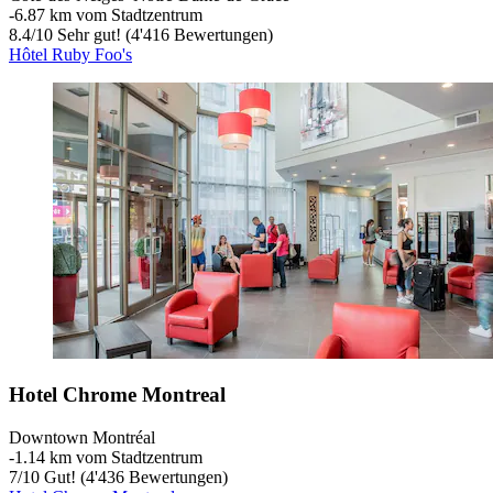
‐
6.87 km vom Stadtzentrum
8.4
/
10
Sehr gut! (4'416 Bewertungen)
Hôtel Ruby Foo's
Hotel Chrome Montreal
Downtown Montréal
‐
1.14 km vom Stadtzentrum
7
/
10
Gut! (4'436 Bewertungen)