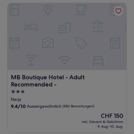
MB Boutique Hotel - Adult Recommended -
MB Boutique Hotel - Adult Recommended -
MB Boutique Hotel - Adult
Recommended -
3.0-
Sterne-
Nerja
Unterkunft
9.4
9.4/10
Aussergewöhnlich
(582 Bewertungen)
von
Der
CHF 150
10,
Preis
Aussergewöhnlich,
inkl. Steuern & Gebühren
beträgt
9. Aug.–10. Aug.
(582
CHF 150
Bewertungen)