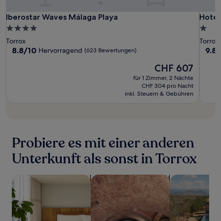
Iberostar
Iberos
Hotel
Iberostar Waves Málaga Playa
Hotel
Iberostar Waves Málaga Playa
Hotel
Waves
Wave
La
4.0-
1.0-
Málaga
Málag
Casa
Sterne-
Stern
Torrox
Torrox
Playa
Playa
Unterkunft
Unter
8.8
9.8
8.8/10
9.8
Hervorragend
(623 Bewertungen)
von
von
Der
CHF 607
10,
10,
Preis
Hervorragend,
Auss
für 1 Zimmer, 2 Nächte
beträgt
(623
(51
CHF 304 pro Nacht
CHF 607
Bewertungen)
Bewe
inkl. Steuern & Gebühren
Probiere es mit einer anderen
Unterkunft als sonst in Torrox
Suche nach Aparthotels
Suche nach Unterkünften mit Wellne
Suche nach Un