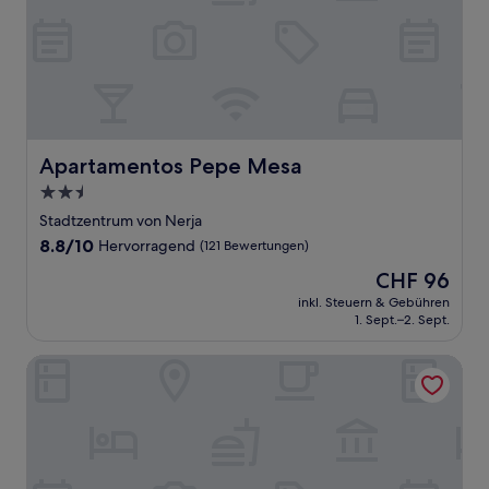
Apartamentos Pepe Mesa
Apartamentos Pepe Mesa
2.5-
Sterne-
Stadtzentrum von Nerja
Unterkunft
8.8
8.8/10
Hervorragend
(121 Bewertungen)
von
Der
CHF 96
10,
Preis
Hervorragend,
inkl. Steuern & Gebühren
beträgt
1. Sept.–2. Sept.
(121
CHF 96
Bewertungen)
Sibarys Hotel Boutique