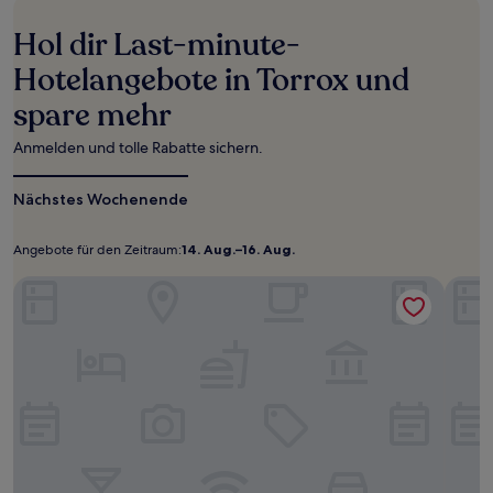
den
letzten
Hol dir Last-minute-
24 Stunden
für
Hotelangebote in Torrox und
einen
spare mehr
Aufenthalt
mit
1 Übernachtung
Anmelden und tolle Rabatte sichern.
von
2 Erwachsenen
Nächstes Wochenende
gefunden
wurde.
Preise
Angebote für den Zeitraum:
14. Aug.–16. Aug.
Angebote
14.
und
für
Aug.–
Iberostar Waves Málaga Playa
Verfügbarkeiten
Hotel
den
16.
können
sich
Zeitraum:
Aug.
ändern.
Es
können
zusätzliche
Bedingungen
gelten.