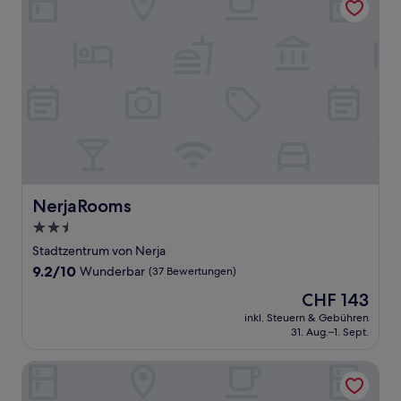
NerjaRooms
NerjaRooms
2.5-
Sterne-
Stadtzentrum von Nerja
Unterkunft
9.2
9.2/10
Wunderbar
(37 Bewertungen)
von
Der
CHF 143
10,
Preis
Wunderbar,
inkl. Steuern & Gebühren
beträgt
31. Aug.–1. Sept.
(37
CHF 143
Bewertungen)
La Posada Morisca