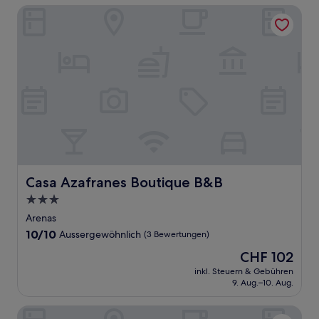
Casa Azafranes Boutique B&B
Casa Azafranes Boutique B&B
Casa Azafranes Boutique B&B
3.0-
Sterne-
Arenas
Unterkunft
10.0
10/10
Aussergewöhnlich
(3 Bewertungen)
von
Der
CHF 102
10,
Preis
Aussergewöhnlich,
inkl. Steuern & Gebühren
beträgt
9. Aug.–10. Aug.
(3
CHF 102
Bewertungen)
NerjaRooms