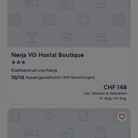
Nerja VG Hostal Boutique
Nerja VG Hostal Boutique
3.0-
Sterne-
Stadtzentrum von Nerja
Unterkunft
10.0
10/10
Aussergewöhnlich
(465 Bewertungen)
von
Der
CHF 148
10,
Preis
Aussergewöhnlich,
inkl. Steuern & Gebühren
beträgt
13. Aug.–14. Aug.
(465
CHF 148
Bewertungen)
Apartamentos Pepe Mesa