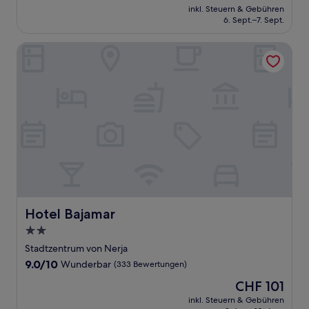
Preis
Gut,
inkl. Steuern & Gebühren
beträgt
6. Sept.–7. Sept.
(172
CHF 76
Bewertungen)
Hotel Bajamar
Hotel Bajamar
Hotel Bajamar
2.0-
Sterne-
Stadtzentrum von Nerja
Unterkunft
9.0
9.0/10
Wunderbar
(333 Bewertungen)
von
Der
CHF 101
10,
Preis
Wunderbar,
inkl. Steuern & Gebühren
beträgt