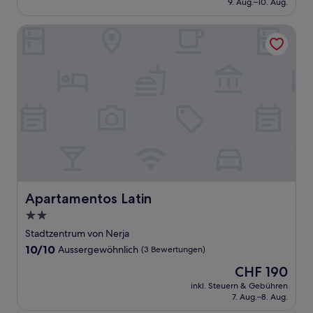
9. Aug.–10. Aug.
(333
CHF 101
Bewertungen)
Apartamentos Latin
Apartamentos Latin
Apartamentos Latin
2.0-
Sterne-
Stadtzentrum von Nerja
Unterkunft
10.0
10/10
Aussergewöhnlich
(3 Bewertungen)
von
Der
CHF 190
10,
Preis
Aussergewöhnlich,
inkl. Steuern & Gebühren
beträgt
7. Aug.–8. Aug.
(3
CHF 190
Bewertungen)