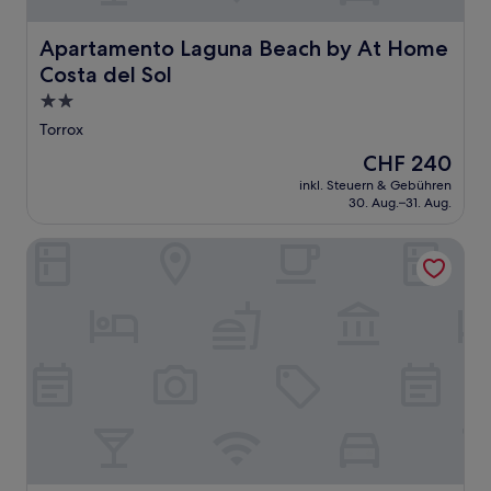
Apartamento Laguna Beach by At Home Costa del Sol
Apartamento Laguna Beach by At Home
Costa del Sol
2.0-
Sterne-
Torrox
Unterkunft
Der
CHF 240
Preis
inkl. Steuern & Gebühren
beträgt
30. Aug.–31. Aug.
CHF 240
Balcones de Bentomiz