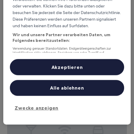
oder verwalten. Klicken Sie dazu bitte unten oder
besuchen Sie jederzeit die Seite der Datenschutzrichtlinie.
Diese Präferenzen werden unseren Partnern signalisiert
Iberostar Waves Málaga Playa
Iberostar Waves Málaga Playa
und haben keinen Einfluss auf Surfdaten.
4.0-
Sterne-
Wir und unsere Partner verarbeiten Daten, um
Torrox
Folgendes bereitzustellen:
Unterkunft
8.8
8.8/10
Hervorragend
(623 Bewertungen)
von
Verwendung genauer Standortdaten. Endgeräteeigenschaften zur
Der
CHF 207
10,
Identifikation aktiv abfragen. Speichern von oder Zugriff auf
Preis
Informationen auf einem Endgerät. Personalisierte Werbung und
Hervorragend,
inkl. Steuern & Gebühren
Inhalte, Messung von Werbeleistung und der Performance von Inhalten,
beträgt
6. Sept.–7. Sept.
(623
Zielgruppenforschung sowie Entwicklung und Verbesserung von
Akzeptieren
CHF 207
Bewertungen)
Angeboten.
Apartamento Laguna Beach by At Home Costa del Sol
Liste der Partner (Lieferanten)
Alle ablehnen
Zwecke anzeigen