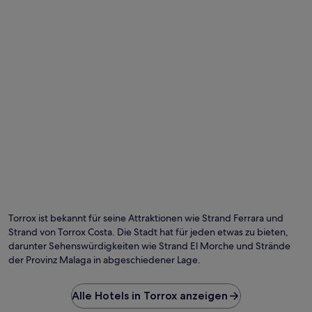
Foto von Karolina
Öf
Fo
vo
Torrox ist bekannt für seine Attraktionen wie Strand Ferrara und
Ka
Strand von Torrox Costa. Die Stadt hat für jeden etwas zu bieten,
darunter Sehenswürdigkeiten wie Strand El Morche und Strände
der Provinz Malaga in abgeschiedener Lage.
Alle Hotels in Torrox anzeigen