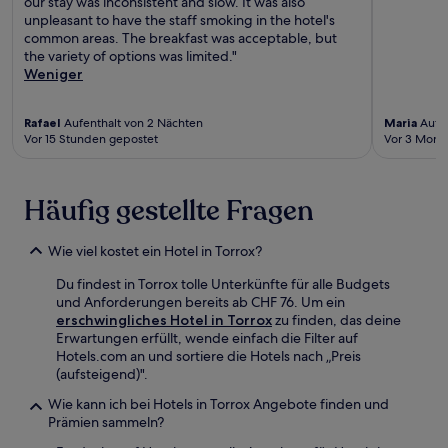
our stay was inconsistent and slow. It was also
unpleasant to have the staff smoking in the hotel's
common areas. The breakfast was acceptable, but
the variety of options was limited."
Weniger
Rafael
Aufenthalt von 2 Nächten
Maria
Aufen
Vor 15 Stunden gepostet
Vor 3 Mona
Häufig gestellte Fragen
Wie viel kostet ein Hotel in Torrox?
Du findest in Torrox tolle Unterkünfte für alle Budgets
und Anforderungen bereits ab CHF 76. Um ein
erschwingliches Hotel in Torrox
zu finden, das deine
Erwartungen erfüllt, wende einfach die Filter auf
Hotels.com an und sortiere die Hotels nach „Preis
(aufsteigend)".
Wie kann ich bei Hotels in Torrox Angebote finden und
Prämien sammeln?