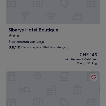
Sibarys Hotel Boutique
Sibarys Hotel Boutique
3.0-
Sterne-
Stadtzentrum von Nerja
Unterkunft
8.8
8.8/10
Hervorragend
(342 Bewertungen)
von
Der
CHF 149
10,
Preis
Hervorragend,
inkl. Steuern & Gebühren
beträgt
9. Aug.–10. Aug.
(342
CHF 149
Bewertungen)
Nerja Casual Rooms