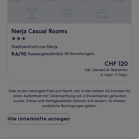
Nerja Casual Rooms
Nerja Casual Rooms
3.0-
Sterne-
Stadtzentrum von Nerja
Unterkunft
9.6
9.6/10
Aussergewöhnlich
(81 Bewertungen)
von
Der
CHF 120
10,
Preis
Aussergewöhnlich,
inkl. Steuern & Gebühren
beträgt
6. Sept.–7. Sept.
(81
CHF 120
Bewertungen)
Dies
Dies ist der niedrigste Preis pro Nacht, der in den letzten 24 Stunden für
einen Aufenthalt mit 1 Übernachtung von 2 Erwachsenen gefunden
ist
wurde. Preise und Verfügbarkeiten können sich ändern. Es können
der
zusätzliche Bedingungen gelten.
niedrigste
Preis
Alle Unterkünfte anzeigen
pro
Nacht,
der
in