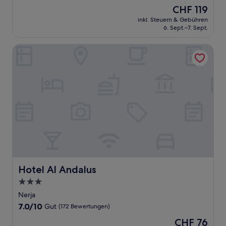
von
Der
CHF 119
10,
Preis
Aussergewöhnlich,
inkl. Steuern & Gebühren
beträgt
6. Sept.–7. Sept.
(322
CHF 119
Bewertungen)
Hotel Al Andalus
Hotel Al Andalus
Hotel Al Andalus
3.0-
Sterne-
Nerja
Unterkunft
7.0
7.0/10
Gut
(172 Bewertungen)
von
Der
CHF 76
10,