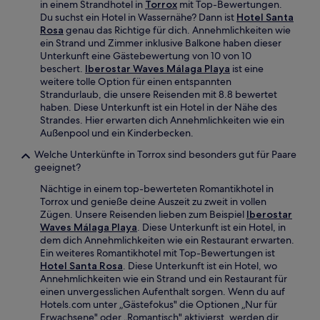
in einem Strandhotel in
Torrox
mit Top-Bewertungen.
Du suchst ein Hotel in Wassernähe? Dann ist
Hotel Santa
Rosa
genau das Richtige für dich. Annehmlichkeiten wie
ein Strand und Zimmer inklusive Balkone haben dieser
Unterkunft eine Gästebewertung von 10 von 10
beschert.
Iberostar Waves Málaga Playa
ist eine
weitere tolle Option für einen entspannten
Strandurlaub, die unsere Reisenden mit 8.8 bewertet
haben. Diese Unterkunft ist ein Hotel in der Nähe des
Strandes. Hier erwarten dich Annehmlichkeiten wie ein
Außenpool und ein Kinderbecken.
Welche Unterkünfte in Torrox sind besonders gut für Paare
geeignet?
Nächtige in einem top-bewerteten Romantikhotel in
Torrox und genieße deine Auszeit zu zweit in vollen
Zügen. Unsere Reisenden lieben zum Beispiel
Iberostar
Waves Málaga Playa
. Diese Unterkunft ist ein Hotel, in
dem dich Annehmlichkeiten wie ein Restaurant erwarten.
Ein weiteres Romantikhotel mit Top-Bewertungen ist
Hotel Santa Rosa
. Diese Unterkunft ist ein Hotel, wo
Annehmlichkeiten wie ein Strand und ein Restaurant für
einen unvergesslichen Aufenthalt sorgen. Wenn du auf
Hotels.com unter „Gästefokus" die Optionen „Nur für
Erwachsene" oder „Romantisch" aktivierst, werden dir