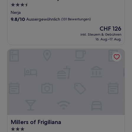
3.5-
Sterne-
Nerja
Unterkunft
9.8
9.8/10
Aussergewöhnlich
(131 Bewertungen)
von
Der
CHF 126
10,
Preis
Aussergewöhnlich,
inkl. Steuern & Gebühren
beträgt
16. Aug.–17. Aug.
(131
CHF 126
Bewertungen)
Millers of Frigiliana
Millers of Frigiliana
Millers of Frigiliana
3.0-