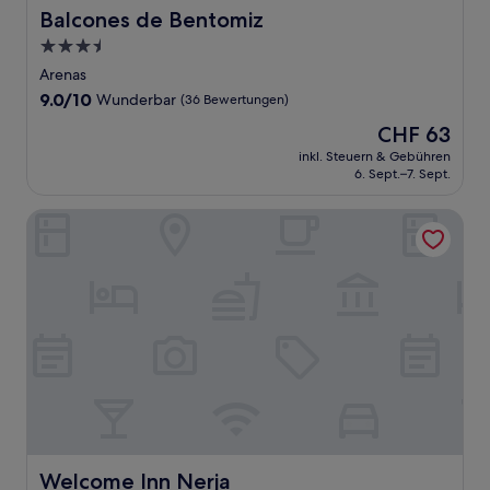
Balcones de Bentomiz
Balcones de Bentomiz
3.5-
Sterne-
Arenas
Unterkunft
9.0
9.0/10
Wunderbar
(36 Bewertungen)
von
Der
CHF 63
10,
Preis
Wunderbar,
inkl. Steuern & Gebühren
beträgt
6. Sept.–7. Sept.
(36
CHF 63
Bewertungen)
Welcome Inn Nerja
Welcome Inn Nerja
Welcome Inn Nerja