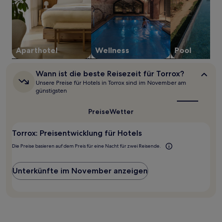
Aparthotel
Wellness
Pool
Wann
Wann ist die beste Reisezeit für Torrox?
ist
Unsere Preise für Hotels in Torrox sind im November am
die
günstigsten
beste
Reisezeit
Preise
Wetter
für
Torrox?
Torrox: Preisentwicklung für Hotels
Die Preise basieren auf dem Preis für eine Nacht für zwei Reisende.
Unterkünfte im November anzeigen