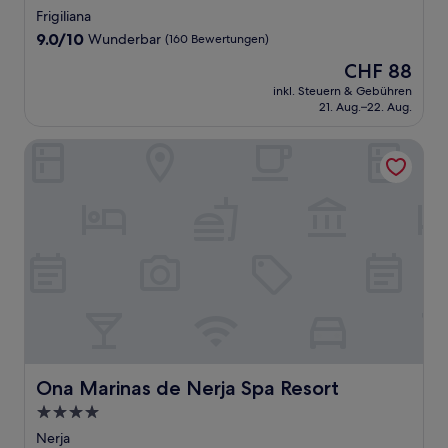
Sterne-
Frigiliana
Unterkunft
9.0
9.0/10
Wunderbar
(160 Bewertungen)
von
Der
CHF 88
10,
Preis
Wunderbar,
inkl. Steuern & Gebühren
beträgt
21. Aug.–22. Aug.
(160
CHF 88
Bewertungen)
Ona Marinas de Nerja Spa Resort
Ona Marinas de Nerja Spa Resort
Ona Marinas de Nerja Spa Resort
4.0-
Sterne-
Nerja