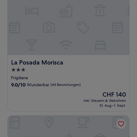
La Posada Morisca
La Posada Morisca
3.0-
Sterne-
Frigiliana
Unterkunft
9.0
9.0/10
Wunderbar
(44 Bewertungen)
von
Der
CHF 140
10,
Preis
Wunderbar,
inkl. Steuern & Gebühren
beträgt
31. Aug.–1. Sept.
(44
CHF 140
Bewertungen)
Nerja VG Hostal Boutique