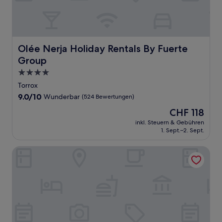
Olée Nerja Holiday Rentals By Fuerte Group
Olée Nerja Holiday Rentals By Fuerte
Group
4.0-
Sterne-
Torrox
Unterkunft
9.0
9.0/10
Wunderbar
(524 Bewertungen)
von
Der
CHF 118
10,
Preis
Wunderbar,
inkl. Steuern & Gebühren
beträgt
1. Sept.–2. Sept.
(524
CHF 118
Bewertungen)
Hotel Rural Los Caracoles