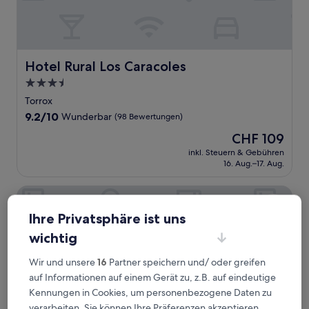
Hotel Rural Los Caracoles
Hotel Rural Los Caracoles
3.5-
Sterne-
Torrox
Unterkunft
9.2
9.2/10
Wunderbar
(98 Bewertungen)
von
Der
CHF 109
10,
Preis
Wunderbar,
inkl. Steuern & Gebühren
beträgt
16. Aug.–17. Aug.
(98
CHF 109
Bewertungen)
Iberostar Waves Málaga Playa
Ihre Privatsphäre ist uns
wichtig
Wir und unsere
16
Partner speichern und/ oder greifen
auf Informationen auf einem Gerät zu, z.B. auf eindeutige
Kennungen in Cookies, um personenbezogene Daten zu
verarbeiten. Sie können Ihre Präferenzen akzeptieren