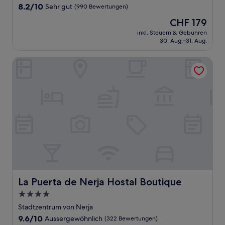
Unterkunft
8.2
8.2/10
Sehr gut
(990 Bewertungen)
von
Der
CHF 179
10,
Preis
Sehr
inkl. Steuern & Gebühren
beträgt
30. Aug.–31. Aug.
gut,
CHF 179
(990
Bewertungen)
La Puerta de Nerja Hostal Boutique
La Puerta de Nerja Hostal Boutique
La Puerta de Nerja Hostal Boutique
4.0-
Sterne-
Stadtzentrum von Nerja
Unterkunft
9.6
9.6/10
Aussergewöhnlich
(322 Bewertungen)