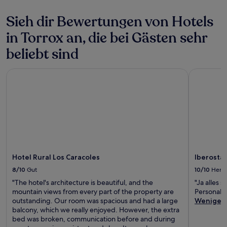
Sieh dir Bewertungen von Hotels
in Torrox an, die bei Gästen sehr
beliebt sind
Hotel Rural Los Caracoles
Iberostar 
Hotel Rural Los Caracoles
Iberosta
8/10
Gut
10/10
Herv
"The hotel's architecture is beautiful, and the
"Ja alles
mountain views from every part of the property are
Personal
outstanding. Our room was spacious and had a large
Weniger
balcony, which we really enjoyed. However, the extra
bed was broken, communication before and during