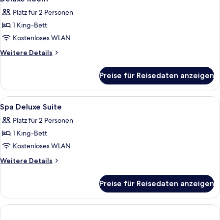
Fotos
Platz für 2 Personen
für
1 King-Bett
Deluxe
Room
Kostenloses WLAN
anzeigen
Weitere
Weitere Details
Details
für
Preise für Reisedaten anzeigen
Deluxe
Room
Alle
Bettwäsche aus ägyptischer Baumwoll
7
Spa Deluxe Suite
Fotos
Platz für 2 Personen
für
1 King-Bett
Spa
Deluxe
Kostenloses WLAN
Suite
Weitere
Weitere Details
anzeigen
Details
für
Preise für Reisedaten anzeigen
Spa
Deluxe
Suite