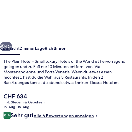
Plein
Hotel
-
Small
Luxury
rück
Weiter
Hotels
42+
Übersicht
Zimmer
Lage
Richtlinien
of
The Plein Hotel - Small Luxury Hotels of the World ist hervorragend
the
gelegen und zu Fuß nur 10 Minuten entfernt von: Via
Montenapoleone und Porta Venezia. Wenn du etwas essen
World
möchtest, hast du die Wahl aus 3 Restaurants. In den 2
Bars/Lounges kannst du abends etwas trinken. Dieses Hotel im
luxuriösen Stil ist außerdem höchstens 15 Gehminuten entfernt von:
Corso Buenos Aires und Teatro alla Scala. Die Unterkunft ist nur
Der
CHF 634
einen kurzen Fußmarsch von den öffentlichen Verkehrsmitteln
aktuelle
inkl. Steuern & Gebühren
entfernt: Zur U-Bahn läuft man 3 Minuten (Straßenbahnhaltestelle
Preis
15. Aug.–16. Aug.
Piazza Cavour) bzw. 4 Minuten (Metrostation Turati).
Aussenbereich
beträgt
Bewertungen
Sehr gut
8,4
Alle 6 Bewertungen anzeigen
CHF 634.
8,4 von 10.