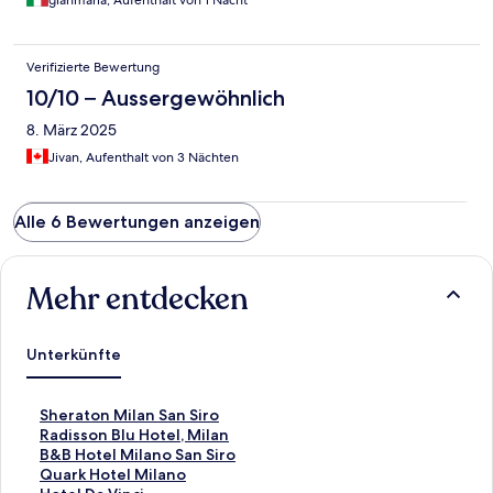
Verifizierte Bewertung
10/10 – Aussergewöhnlich
8. März 2025
Jivan, Aufenthalt von 3 Nächten
Alle 6 Bewertungen anzeigen
Mehr entdecken
Unterkünfte
L
Sheraton Milan San Siro
i
L
Radisson Blu Hotel, Milan
n
i
L
B&B Hotel Milano San Siro
k
n
i
L
Quark Hotel Milano
,
k
n
i
L