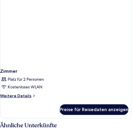
Zimmer
Platz für 2 Personen
Kostenloses WLAN
Weitere
Weitere Details
Details
für
Preise für Reisedaten anzeigen
Zimmer
Ähnliche Unterkünfte