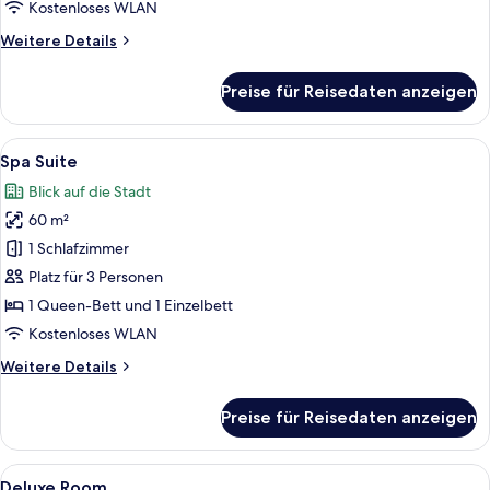
anzeigen
Kostenloses WLAN
Weitere
Weitere Details
Details
für
Preise für Reisedaten anzeigen
Junior
Suite
Terrace
Alle
Ein luxuriöses Schlafzimmer mit einem
10
Spa Suite
Fotos
Blick auf die Stadt
für
60 m²
Spa
Suite
1 Schlafzimmer
anzeigen
Platz für 3 Personen
1 Queen-Bett und 1 Einzelbett
Kostenloses WLAN
Weitere
Weitere Details
Details
für
Preise für Reisedaten anzeigen
Spa
Suite
Alle
Bettwäsche aus ägyptischer Baumwoll
7
Deluxe Room