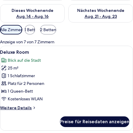
Überprüfe die Verfügbarkeit für dieses Wochenende, Aug. 14 -
Überprüfe die Verfügbarkeit f
Dieses Wochenende
Nächstes Wochenende
Aug. 14 - Aug. 16
Aug. 21 - Aug. 23
Verfügbare
Alle Zimmer
1 Bett
2 Betten
Filter
für
Anzeige von 7 von 7 Zimmern
Zimmer
Alle
Ein modernes Hotelzimmer mit einem gr
7
Deluxe Room
Fotos
Blick auf die Stadt
für
25 m²
Deluxe
Room
1 Schlafzimmer
anzeigen
Platz für 2 Personen
1 Queen-Bett
Kostenloses WLAN
Weitere
Weitere Details
Details
für
Preise für Reisedaten anzeigen
Deluxe
Room