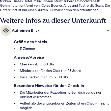
trinken. Dieses Hotel im luxuriösen Stil ist außerdem höchstens 15
Gehminuten entfernt von: Corso Buenos Aires und Teatro alla Scala. Die
Unterkunft ist nur einen kurzen Fußmarsch von den öffentlichen
Verkehrsmitteln entfernt: Zur U-Bahn läuft man 3 Minuten
Weitere Infos zu dieser Unterkunft
(Straßenbahnhaltestelle Piazza Cavour) bzw. 4 Minuten (Metrostation
Turati).
Auf einen Blick
Größe des Hotels
11 Zimmer
Anreise/Abreise
Check-in ab 15:00 Uhr
Mindestalter für den Check-in: 18 Jahre
Der Check-out ist um 12:00 Uhr
Besondere Hinweise für den Check-in
Die Mitarbeiter der Rezeption heißen dich bei deiner
Ankunft willkommen.
Außerhalb der angegebenen Zeiten ist ein Check-in nicht
möglich.