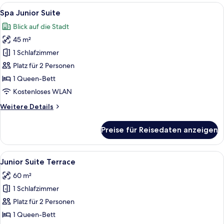
Alle
Ein modernes Schlafzimmer mit einem g
6
Spa Junior Suite
Fotos
Blick auf die Stadt
für
45 m²
Spa
Junior
1 Schlafzimmer
Suite
Platz für 2 Personen
anzeigen
1 Queen-Bett
Kostenloses WLAN
Weitere
Weitere Details
Details
für
Preise für Reisedaten anzeigen
Spa
Junior
Suite
Alle
Ein luxuriöses Hotelzimmer mit einem 
9
Junior Suite Terrace
Fotos
60 m²
für
1 Schlafzimmer
Junior
Suite
Platz für 2 Personen
Terrace
1 Queen-Bett