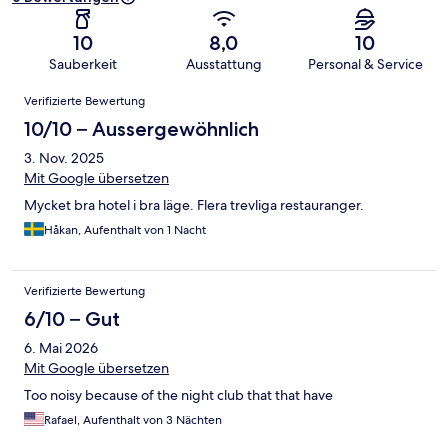
10
8,0
10
Sauberkeit
Ausstattung
Personal & Service
Bewertungen
Verifizierte Bewertung
10/10 – Aussergewöhnlich
3. Nov. 2025
Mit Google übersetzen
Mycket bra hotel i bra läge. Flera trevliga restauranger.
Håkan, Aufenthalt von 1 Nacht
Verifizierte Bewertung
6/10 – Gut
6. Mai 2026
Mit Google übersetzen
Too noisy because of the night club that that have
Rafael, Aufenthalt von 3 Nächten