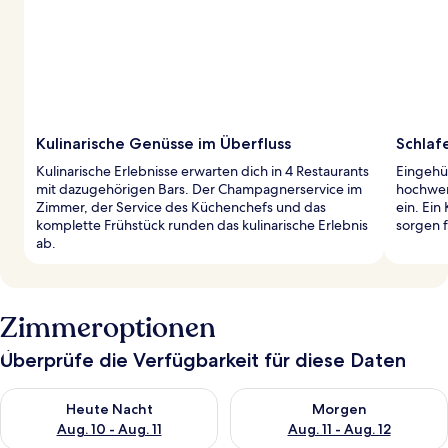
Kulinarische Genüsse im Überfluss
Schlaf
Kulinarische Erlebnisse erwarten dich in 4 Restaurants
Eingehül
mit dazugehörigen Bars. Der Champagnerservice im
hochwer
Zimmer, der Service des Küchenchefs und das
ein. Ei
komplette Frühstück runden das kulinarische Erlebnis
sorgen f
ab.
Zimmeroptionen
Überprüfe die Verfügbarkeit für diese Daten
Überprüfe die Verfügbarkeit für heute Nacht, Aug. 10 - Aug. 11
Überprüfe die Verfügbarkeit fü
Heute Nacht
Morgen
Aug. 10 - Aug. 11
Aug. 11 - Aug. 12