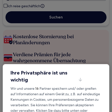
Ich reise geschäftlich
Suchen
Kostenlose Stornierung bei
Planänderungen
Verdiene Prämien für jede
wahrgenommene Übernachtung
Ihre Privatsphäre ist uns
Mehr sparen mit Preisen für Mitglieder
wichtig
Wir und unsere
16
Partner speichern und/ oder greifen
Überprüfe die Preise für diese Daten
auf Informationen auf einem Gerät zu, z.B. auf eindeutige
Kennungen in Cookies, um personenbezogene Daten zu
Nächstes Wochenende
In zwei Wochen
verarbeiten. Sie können Ihre Präferenzen akzeptieren
14. Aug. - 16. Aug.
21. Aug. - 23. Aug.
oder verwalten. Klicken Sie dazu bitte unten oder