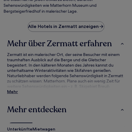
Sehenswürdigkeiten wie Matterhorn Museum und
Bergsteigerfriedhof in malerischer Lage.
Alle Hotels in Zermatt anzeigen
Mehr über Zermatt erfahren
Zermatt ist ein malerischer Ort, der seine Besucher mit einem
traumhaften Ausblick auf die Berge und die Gletscher
begeistert. In den kälteren Monaten des Jahres kannst du
unterhaltsame Winteraktivitäten wie Skifahren genießen.
Naturliebhaber werden folgende Sehenswürdigkeit in Zermatt
zu schätzen wissen: Matterhorn. Plane auch ein wenig Zeit für
weitere Sehenswürdigkeiten ein – z. B. Skigebiet Breuil-
Cervinia.
Mehr
Mehr entdecken
Unterkünfte
Mietwagen