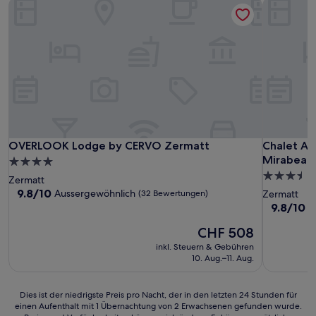
OVERLOOK Lodge by CERVO Zermatt
Chalet An
OVERLOOK Lodge by CERVO Zermatt
Chalet An
OVERLOOK Lodge by CERVO Zermatt
Chalet An
Mirabeau
4.0-
3.5-
Sterne-
Zermatt
Sterne-
Unterkunft
9.8
9.8/10
Aussergewöhnlich
(32 Bewertungen)
Zermatt
von
Unterkunf
9.8
9.8/10
A
10,
von
Aussergewöhnlich,
Der
CHF 508
10,
(32
Preis
Aussergew
inkl. Steuern & Gebühren
Bewertungen)
beträgt
(7
10. Aug.–11. Aug.
CHF 508
Bewertun
Dies
Dies ist der niedrigste Preis pro Nacht, der in den letzten 24 Stunden für
einen Aufenthalt mit 1 Übernachtung von 2 Erwachsenen gefunden wurde.
ist