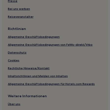
Presse
Hotels nahe Matterhorn
Hotels nahe Skigebiet Sunnegga
Bei uns werben
Hotels nahe Breithorn
Reiseveranstalter
Hotels nahe Schwarzsee
Richtlinien
Hotels nahe Seilbahn Klein Matterhorn
Allgemeine Geschäftsbedingungen
Hotels nahe Bahnhof Täsch
Allgemeine Geschäftsbedingungen von FeWo-direkt/Vrbo
Hotels nahe Bahnhof Zermatt
Datenschutz
Hotels nahe Bahnhof Randa
Randa Hotels
Cookies
Hotels mit Parkplatz in Täsch
Rechtliche Hinweise/Kontakt
Haustierfreundliche in Täsch
Inhaltsrichtlinien und Melden von Inhalten
3-Sterne-Hotels in Täsch
Allgemeine Geschäftsbedingungen für Hotels.com Rewards
Business in Täsch
Weitere Informationen
Täsch Hotels
Über uns
Hotels nahe Gornergrat