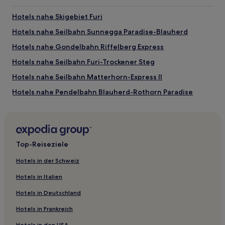
Hotels nahe Skigebiet Furi
Hotels nahe Seilbahn Sunnegga Paradise-Blauherd
Hotels nahe Gondelbahn Riffelberg Express
Hotels nahe Seilbahn Furi-Trockener Steg
Hotels nahe Seilbahn Matterhorn-Express II
Hotels nahe Pendelbahn Blauherd-Rothorn Paradise
Hotels nahe Luftseilbahn Zermatt-Furi
Hotels nahe Pfarrkirche St. Mauritius
Hotels nahe Golf Club Matterhorn
Top-Reiseziele
Hotels nahe Matterhorn Glacier Ride
Hotels in der Schweiz
Hotels nahe Cervino - Sommerski
Hotels in Italien
Hotels nahe Zermatt - Furi
Hotels in Deutschland
Hotels nahe Matterhorn Museum
Hotels in Frankreich
Hotels nahe Bergsteigerfriedhof
Hotels in den USA