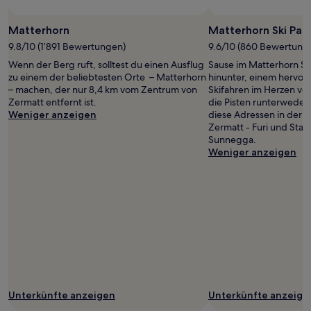
Es
Foto von Zermatt Tourism
Öffentliches
können
Foto
Matterhorn
Matterhorn Ski Par
zusätzliche
von
Bedingungen
9.8/10 (1’891 Bewertungen)
9.6/10 (860 Bewertung
Zermatt
gelten.
Wenn der Berg ruft, solltest du einen Ausflug
Sause im Matterhorn Sk
Tourism
zu einem der beliebtesten Orte – Matterhorn
hinunter, einem hervo
– machen, der nur 8,4 km vom Zentrum von
Skifahren im Herzen vo
Zermatt entfernt ist.
die Pisten runterwedel
Weniger anzeigen
diese Adressen in der
Zermatt - Furi und Sta
Sunnegga.
Weniger anzeigen
Unterkünfte anzeigen
Unterkünfte anzeige