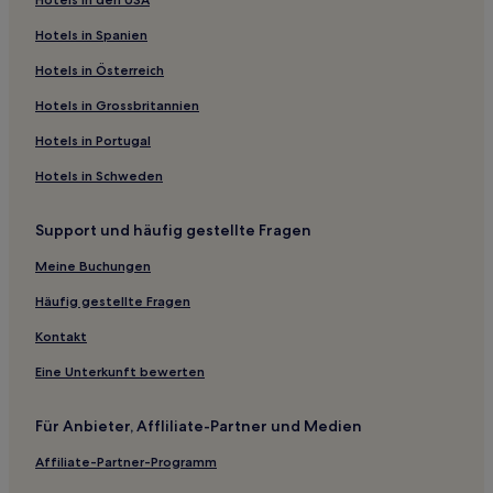
Hotels nahe Matterhorn Ski Paradise
Hotels in Spanien
Hotels nahe Forest Fun Park
Hotels nahe Matterhorn Glacier Paradise
Hotels in Österreich
Hotels nahe Gornergratbahn
Hotels in Grossbritannien
Hotels nahe Riffelberg - Gifthittli
Hotels in Portugal
Hotels nahe Testa 1
Hotels in Schweden
Hotels nahe Furi - Riffelberg
Support und häufig gestellte Fragen
Hotels nahe Weisshorn
Meine Buchungen
Hotels nahe Unterrothorn
Hotels nahe Charles Kuonen Hängebrücke
Häufig gestellte Fragen
Hotels nahe Bahnhof Riffelberg
Kontakt
Hotels nahe Gornergratbahn-Station Zermatt
Eine Unterkunft bewerten
Hotels nahe Standseilbahn Zermatt-Sunnegga
Für Anbieter, Affliliate-Partner und Medien
Hotels nahe Hohtälli
Affiliate-Partner-Programm
Hotels nahe Kapelle Fuxstein