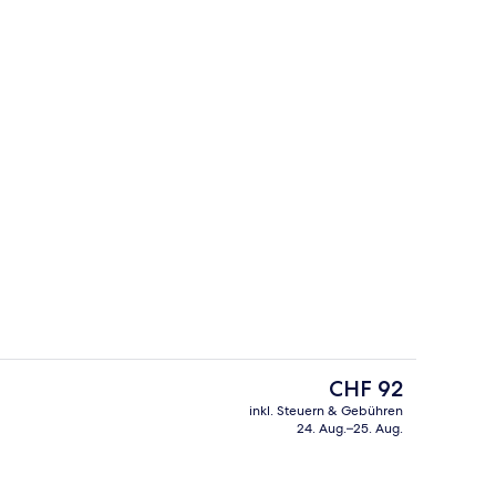
 WLAN, Bettwäsche
The Warren for 6
Der
CHF 92
aktuelle
inkl. Steuern & Gebühren
Preis
24. Aug.–25. Aug.
Kostenloses WLAN, Bettwäsche
beträgt
CHF 92.