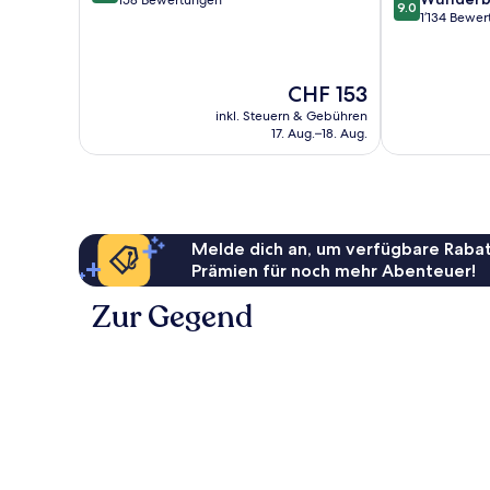
von
158 Bewertungen
9.0
von
1’134 Bewe
10,
10,
Aussergewöhnlich,
Wunderbar,
158
1’134
Bewertungen
Der
CHF 153
Bewertungen
Preis
inkl. Steuern & Gebühren
beträgt
17. Aug.–18. Aug.
CHF 153
Melde dich an, um verfügbare Rabat
Prämien für noch mehr Abenteuer!
Zur Gegend