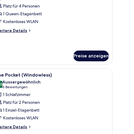
ür
Platz für 4 Personen
he
ccessible
1 Queen-Etagenbett
est
Kostenloses WLAN
or
itere
itere Details
tails
nzeigen
r
he
cessible
Preise anzeigen
st
r
eißen Laken in einem modernen Zimmer mit einem hölzernen Kopfteil. An d
le
Ein kompaktes Hotelzimmer mit Etagenbetten
7
he Pocket (Windowless)
otos
Aussergewöhnlich
ür
.0
10.0 von 10
(6
6 Bewertungen
he
Bewertungen)
1 Schlafzimmer
ocket
Platz für 2 Personen
Windowless)
1 Einzel-Etagenbett
nzeigen
Kostenloses WLAN
itere
itere Details
tails