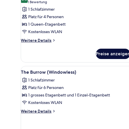
für
8.0 von 10
(1
1 Bewertung
The
Bewertung)
1 Schlafzimmer
Nest
Platz für 4 Personen
for
1 Queen-Etagenbett
4
Kostenloses WLAN
anzeigen
Weitere
Weitere Details
Details
für
Preise anzeige
The
Nest
for
Alle
Ein kleines Hotelzimmer mit Et
9
4
The Burrow (Windowless)
Fotos
1 Schlafzimmer
für
Platz für 6 Personen
The
Burrow
1 grosses Etagenbett und 1 Einzel-Etagenbett
(Windowless)
Kostenloses WLAN
anzeigen
Weitere
Weitere Details
Details
für
The