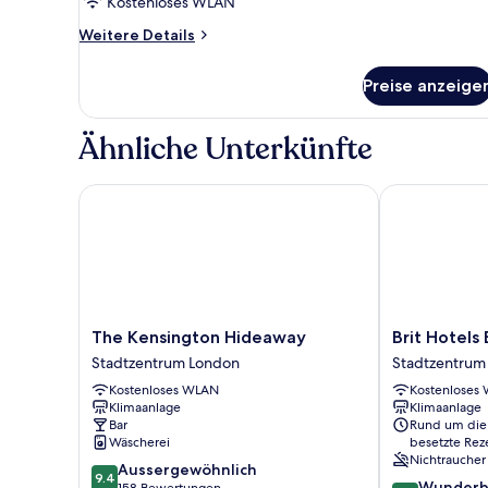
King
Kostenloses WLAN
room
Weitere
Weitere Details
anzeigen
Details
für
Preise anzeige
Cosy
King
room
Ähnliche Unterkünfte
The Kensington Hideaway
Brit Hotels Ea
The
Brit
The Kensington Hideaway
Brit Hotels 
Kensington
Hotels
Stadtzentrum London
Stadtzentrum
Hideaway
Earls
Kostenloses WLAN
Kostenloses
Stadtzentrum
Court
Klimaanlage
Klimaanlage
London
Stadtzentrum
Bar
Rund um die
London
Wäscherei
besetzte Rez
Nichtraucher
9.4
Aussergewöhnlich
9.4
9.0
Wunderb