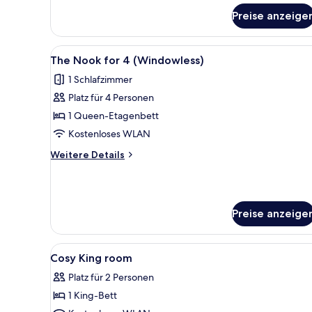
Burrow
Preise anzeige
(Windowless)
Alle
Ein Stockbett mit Schreibtisch
4
The Nook for 4 (Windowless)
Fotos
1 Schlafzimmer
für
Platz für 4 Personen
The
Nook
1 Queen-Etagenbett
for
Kostenloses WLAN
4
Weitere
Weitere Details
(Windowless)
Details
anzeigen
für
The
Nook
Preise anzeige
for
4
(Windowless)
Alle
Ein kleines Hotelzimmer mit Be
2
Cosy King room
Fotos
Platz für 2 Personen
für
1 King-Bett
Cosy