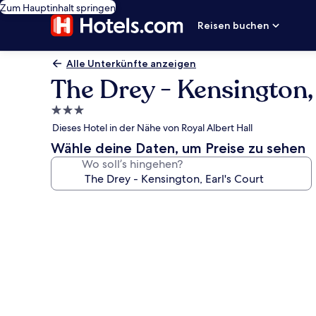
Zum Hauptinhalt springen
Reisen buchen
Alle Unterkünfte anzeigen
The Drey - Kensington, 
3.0-
Sterne-
Dieses Hotel in der Nähe von Royal Albert Hall
Unterkunft
Wähle deine Daten, um Preise zu sehen
Wo soll’s hingehen?
Fotogalerie
von
The
Drey
-
Kensington,