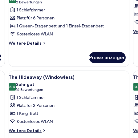
für
f
8.0 von 10
(2
2 Bewertungen
The
T
Bewertungen)
1 Schlafzimmer
Warren
A
Platz für 6 Personen
for
N
1 Queen-Etagenbett und 1 Einzel-Etagenbett
6
f
We
We
Kostenloses WLAN
anzeigen
4
De
a
fü
Weitere
Weitere Details
T
Details
Ac
für
n
Preise anzeigen
Ne
The
fo
Warren
4
for
agenbetten, einer gemütlichen Sitzecke und Blick durch ein Fenster.
Alle
Ein ordentlich bezogenes Bett mit w
Al
5
6
The Hideaway (Windowless)
T
Fotos
F
Sehr gut
für
8.4
f
10
8.4 von 10
(16
16 Bewertungen
The
T
Bewertungen)
1 Schlafzimmer
Hideaway
P
Platz für 2 Personen
(Windowless)
(
1 King-Bett
anzeigen
a
Kostenloses WLAN
Weitere
We
Weitere Details
We
Details
De