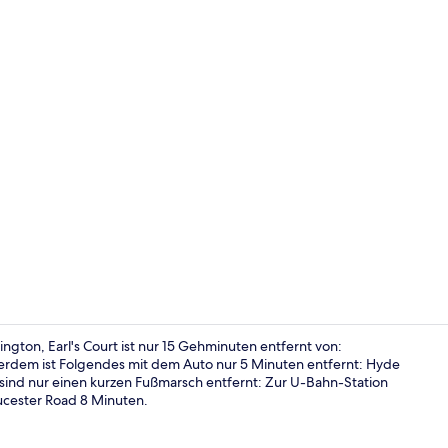
Kostenloses
gton, Earl's Court ist nur 15 Gehminuten entfernt von:
erdem ist Folgendes mit dem Auto nur 5 Minuten entfernt: Hyde
l sind nur einen kurzen Fußmarsch entfernt: Zur U-Bahn-Station
Rezeption
oucester Road 8 Minuten.