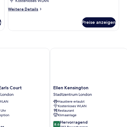
room
Kostenloses WLAN
anzeigen
Weitere
Weitere Details
Details
für
n
Preise anzeigen
Quadruple
room
rls Court
Ellen Kensington
Ellen
Earls Court
Ellen Kensington
Kensington
 London
Stadtzentrum London
Stadtzentrum
 WLAN
Haustiere erlaubt
London
Kostenloses WLAN
 Uhr
Restaurant
eption
Klimaanlage
8.6
Hervorragend
8.6
ar