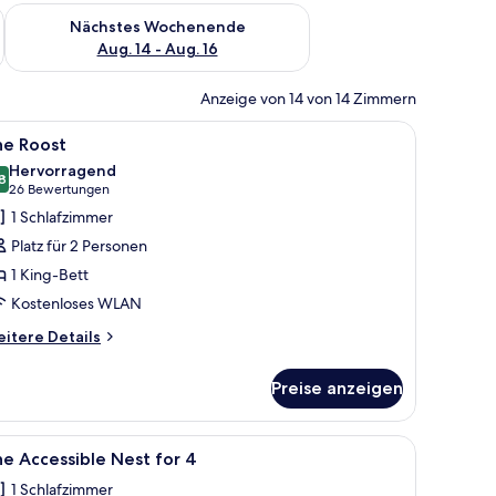
es Wochenende, Aug. 7 - Aug. 9.
Überprüfe die Verfügbarkeit für nächstes Wochenende, Aug. 1
Nächstes Wochenende
Aug. 14 - Aug. 16
Anzeige von 14 von 14 Zimmern
nbetten, einer Wandpaneele aus Holz, einem kleinen Schreibtisch mit Kaf
le
Ein Hotelzimmer mit Bett, Schminktisch mit S
10
he Roost
otos
Hervorragend
ür
8
8.8 von 10
(26
26 Bewertungen
he
Bewertungen)
1 Schlafzimmer
oost
Platz für 2 Personen
nzeigen
1 King-Bett
Kostenloses WLAN
itere
itere Details
tails
r
Preise anzeigen
he
ost
le
Ein Stockbett mit Schreibtisch und Stuhl, ein
8
e Accessible Nest for 4
otos
1 Schlafzimmer