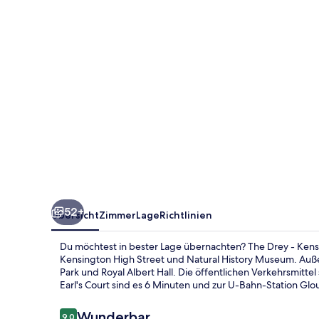
Earl's
Court
52+
Übersicht
Zimmer
Lage
Richtlinien
Du möchtest in bester Lage übernachten? The Drey - Kensin
Kensington High Street und Natural History Museum. Auß
Park und Royal Albert Hall. Die öffentlichen Verkehrsmitte
Earl's Court sind es 6 Minuten und zur U-Bahn-Station Gl
Bewertungen
Wunderbar
9,0