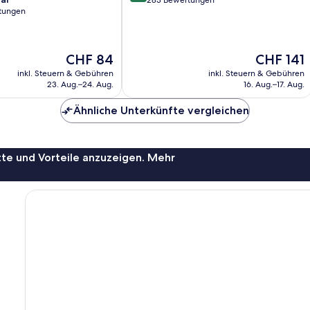
von
283 Bewertungen
rtungen
10,
Hervorragend,
283
Bewertungen
Der
Der
CHF 84
CHF 141
Preis
Preis
inkl. Steuern & Gebühren
inkl. Steuern & Gebühren
beträgt
beträgt
23. Aug.–24. Aug.
16. Aug.–17. Aug.
CHF 84
CHF 141
Ähnliche Unterkünfte vergleichen
te und Vorteile anzuzeigen. Mehr