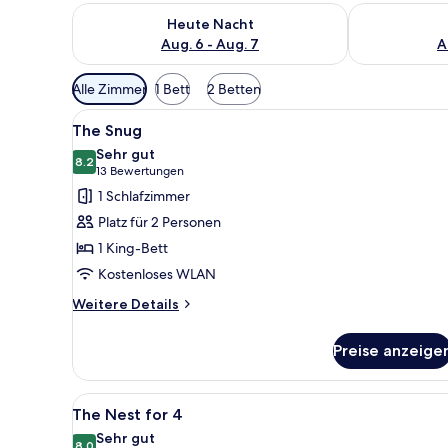
Überprüfe die Verfügbarkeit für heute Nacht, Aug. 6
Überprüfe die
Heute Nacht
Aug. 6 - Aug. 7
A
Verfügbare
Alle Zimmer
1 Bett
2 Betten
Filter
Alle
Ein kleines Hotelzimmer mit Be
für
8
The Snug
Fotos
Zimmer
Sehr gut
für
8.2
8.2 von 10
(13
13 Bewertungen
The
Bewertungen)
1 Schlafzimmer
Snug
Platz für 2 Personen
anzeigen
1 King-Bett
Kostenloses WLAN
Weitere
Weitere Details
Details
für
Preise anzeige
The
Snug
Alle
Ein Stockbett mit Schreibtisch
6
The Nest for 4
Fotos
Sehr gut
8.0